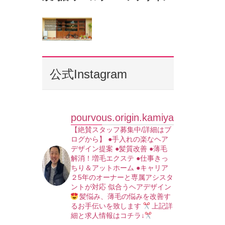
公式Instagram
pourvous.origin.kamiya
【絶賛スタッフ募集中/詳細はブ
ログから】
●手入れの楽なヘア
デザイン提案
●髪質改善
●薄毛
解消！増毛エクステ
●仕事きっ
ちり＆アットホーム
●キャリア
２5年のオーナーと専属アシスタ
ントが対応
似合うヘアデザイン
髪悩み、薄毛の悩みを改善す
るお手伝いを致します
上記詳
細と求人情報はコチラ↓