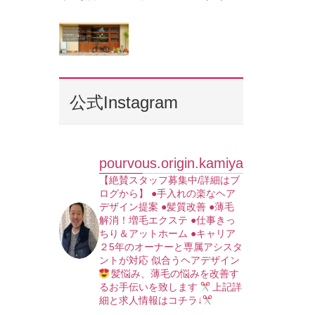
公式Instagram
pourvous.origin.kamiya
【絶賛スタッフ募集中/詳細はブ
ログから】
●手入れの楽なヘア
デザイン提案
●髪質改善
●薄毛
解消！増毛エクステ
●仕事きっ
ちり＆アットホーム
●キャリア
２5年のオーナーと専属アシスタ
ントが対応
似合うヘアデザイン
髪悩み、薄毛の悩みを改善す
るお手伝いを致します
上記詳
細と求人情報はコチラ↓