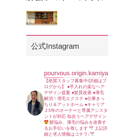
公式Instagram
pourvous.origin.kamiya
【絶賛スタッフ募集中/詳細はブ
ログから】
●手入れの楽なヘア
デザイン提案
●髪質改善
●薄毛
解消！増毛エクステ
●仕事きっ
ちり＆アットホーム
●キャリア
２5年のオーナーと専属アシスタ
ントが対応
似合うヘアデザイン
髪悩み、薄毛の悩みを改善す
るお手伝いを致します
上記詳
細と求人情報はコチラ↓