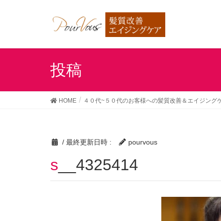
投稿
HOME
４０代~５０代のお客様への髪質改善＆エイジング
/ 最終更新日時 :
pourvous
s__4325414