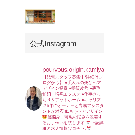
公式Instagram
pourvous.origin.kamiya
【絶賛スタッフ募集中/詳細はブ
ログから】
●手入れの楽なヘア
デザイン提案
●髪質改善
●薄毛
解消！増毛エクステ
●仕事きっ
ちり＆アットホーム
●キャリア
２5年のオーナーと専属アシスタ
ントが対応
似合うヘアデザイン
髪悩み、薄毛の悩みを改善す
るお手伝いを致します
上記詳
細と求人情報はコチラ↓