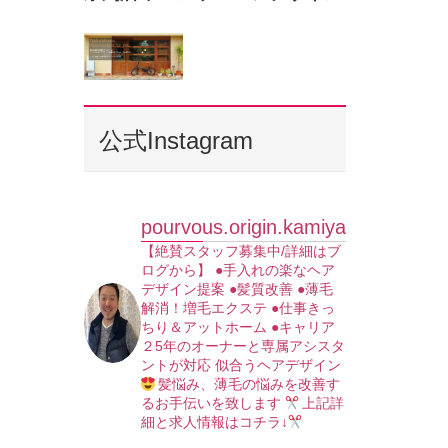
公式Instagram
pourvous.origin.kamiya
【絶賛スタッフ募集中/詳細はブ
ログから】
●手入れの楽なヘア
デザイン提案
●髪質改善
●薄毛
解消！増毛エクステ
●仕事きっ
ちり＆アットホーム
●キャリア
２5年のオーナーと専属アシスタ
ントが対応
似合うヘアデザイン
髪悩み、薄毛の悩みを改善す
るお手伝いを致します
上記詳
細と求人情報はコチラ↓