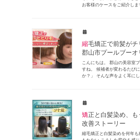
お客様のケースをご紹介します
縮毛矯正で前髪がチリチリに…ビビり修正に焦りは禁物∥福島県
郡山市プールブーオ
こんにちは。 郡山の美容室
すね。 候補者が変わるたび
か？」 そんな声をよく耳にしま
矯正と白髪染め、もう限界？手触りと色落ちに悩んだ50代女性の
改善ストーリー
縮毛矯正と白髪染めを何年も続
もたない こうした変化を感