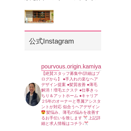
公式Instagram
pourvous.origin.kamiya
【絶賛スタッフ募集中/詳細はブ
ログから】
●手入れの楽なヘア
デザイン提案
●髪質改善
●薄毛
解消！増毛エクステ
●仕事きっ
ちり＆アットホーム
●キャリア
２5年のオーナーと専属アシスタ
ントが対応
似合うヘアデザイン
髪悩み、薄毛の悩みを改善す
るお手伝いを致します
上記詳
細と求人情報はコチラ↓