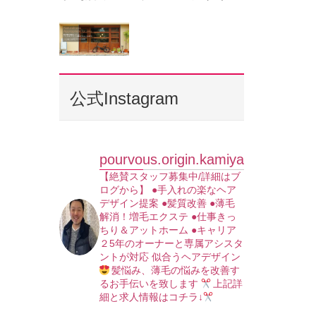
公式Instagram
pourvous.origin.kamiya
【絶賛スタッフ募集中/詳細はブ
ログから】
●手入れの楽なヘア
デザイン提案
●髪質改善
●薄毛
解消！増毛エクステ
●仕事きっ
ちり＆アットホーム
●キャリア
２5年のオーナーと専属アシスタ
ントが対応
似合うヘアデザイン
髪悩み、薄毛の悩みを改善す
るお手伝いを致します
上記詳
細と求人情報はコチラ↓