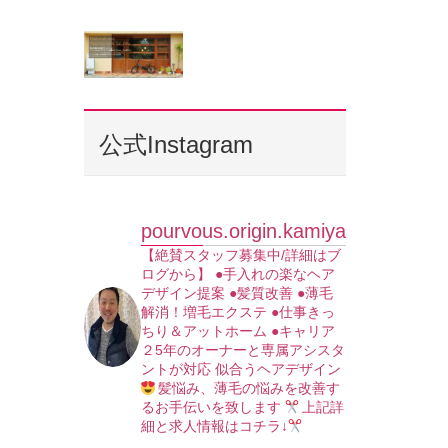
公式Instagram
pourvous.origin.kamiya
【絶賛スタッフ募集中/詳細はブ
ログから】
●手入れの楽なヘア
デザイン提案
●髪質改善
●薄毛
解消！増毛エクステ
●仕事きっ
ちり＆アットホーム
●キャリア
２5年のオーナーと専属アシスタ
ントが対応
似合うヘアデザイン
髪悩み、薄毛の悩みを改善す
るお手伝いを致します
上記詳
細と求人情報はコチラ↓