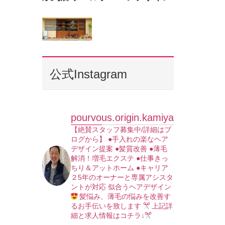
公式Instagram
pourvous.origin.kamiya
【絶賛スタッフ募集中/詳細はブ
ログから】
●手入れの楽なヘア
デザイン提案
●髪質改善
●薄毛
解消！増毛エクステ
●仕事きっ
ちり＆アットホーム
●キャリア
２5年のオーナーと専属アシスタ
ントが対応
似合うヘアデザイン
髪悩み、薄毛の悩みを改善す
るお手伝いを致します
上記詳
細と求人情報はコチラ↓