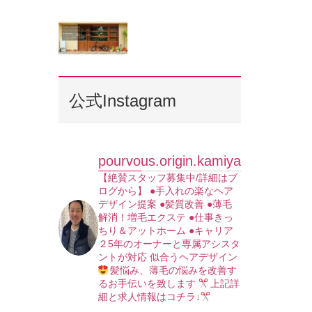
公式Instagram
pourvous.origin.kamiya
【絶賛スタッフ募集中/詳細はブ
ログから】
●手入れの楽なヘア
デザイン提案
●髪質改善
●薄毛
解消！増毛エクステ
●仕事きっ
ちり＆アットホーム
●キャリア
２5年のオーナーと専属アシスタ
ントが対応
似合うヘアデザイン
髪悩み、薄毛の悩みを改善す
るお手伝いを致します
上記詳
細と求人情報はコチラ↓